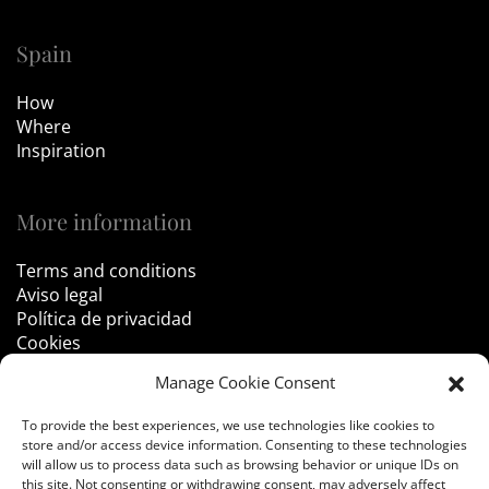
Spain
How
Where
Inspiration
More information
Terms and conditions
Aviso legal
Política de privacidad
Cookies
Manage Cookie Consent
Follow Us
To provide the best experiences, we use technologies like cookies to
store and/or access device information. Consenting to these technologies
will allow us to process data such as browsing behavior or unique IDs on
this site. Not consenting or withdrawing consent, may adversely affect